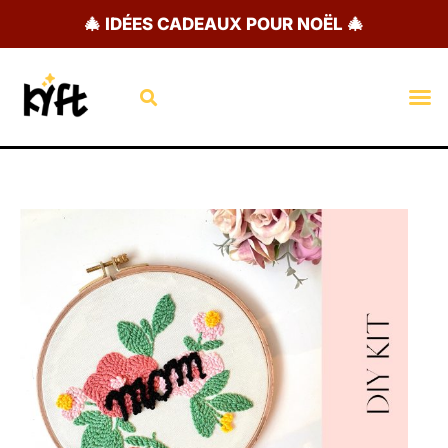
Aller
🎄 IDÉES CADEAUX POUR NOËL 🎄
au
contenu
Rechercher
M