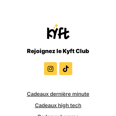
Rejoignez le Kyft Club
I
T
n
i
s
k
t
t
a
o
g
k
Cadeaux dernière minute
r
a
Cadeaux high tech
m