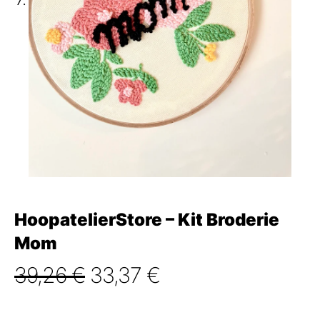
HoopatelierStore – Kit Broderie
Mom
Le
Le
39,26
€
33,37
€
prix
prix