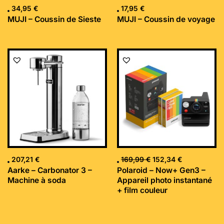
34,95
€
17,95
€
MUJI – Coussin de Sieste
MUJI – Coussin de voyage
Le
Le
prix
prix
initial
actuel
était :
est :
169,99 €.
152,34 €.
207,21
€
169,99
€
152,34
€
Aarke – Carbonator 3 –
Polaroid – Now+ Gen3 –
Machine à soda
Appareil photo instantané
+ film couleur