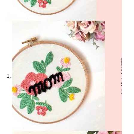
Ajouter à ma Kyft list