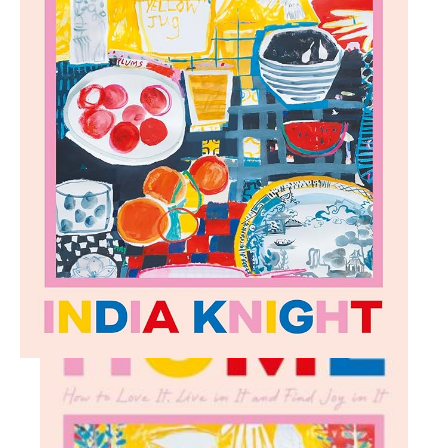
Ajouter à ma Kyft list