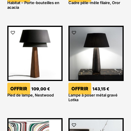
Habitat – Porte-bouteilles en
Cadre pêle-mêle filaire, Oror
acacia
OFFRIR
OFFRIR
109,00
€
143,15
€
Pied de lampe, Nestwood
Lampe à poser métal gravé
Lotka