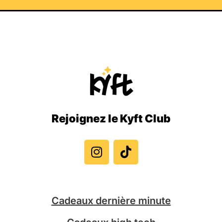
Rejoignez le Kyft Club
I
T
n
i
s
k
t
t
a
o
g
k
Cadeaux dernière minute
r
a