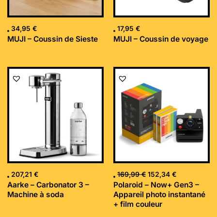
34,95
€
17,95
€
MUJI – Coussin de Sieste
MUJI – Coussin de voyage
Le
Le
prix
prix
initial
actuel
était :
est :
169,99 €.
152,34 €.
207,21
€
169,99
€
152,34
€
Aarke – Carbonator 3 –
Polaroid – Now+ Gen3 –
Machine à soda
Appareil photo instantané
+ film couleur