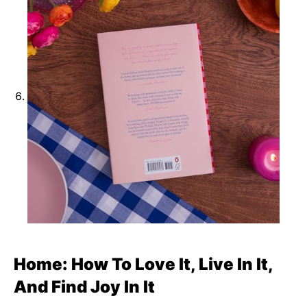
Home: How To Love It, Live In It,
And Find Joy In It