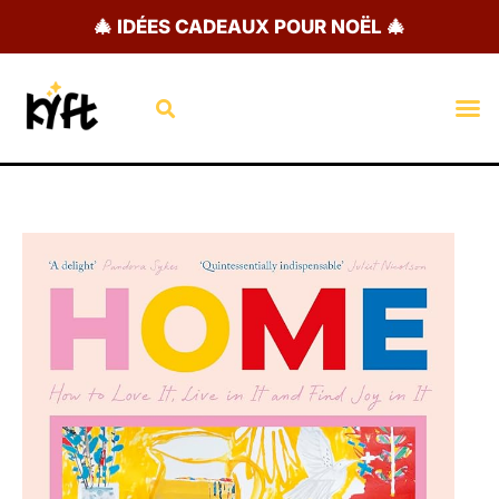
Aller
🎄 IDÉES CADEAUX POUR NOËL 🎄
au
contenu
Rechercher
M