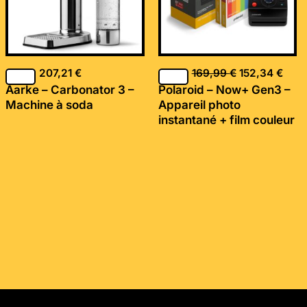
207,21
€
169,99
€
152,34
€
Aarke – Carbonator 3 –
Polaroid – Now+ Gen3 –
Machine à soda
Appareil photo
instantané + film couleur