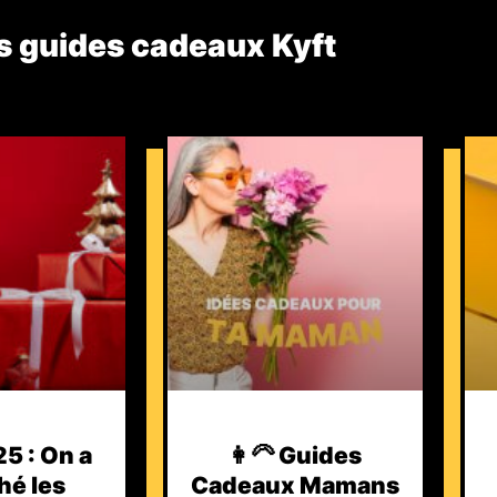
s guides cadeaux Kyft​
5 : On a
👩‍🦳 Guides
hé les
Cadeaux Mamans