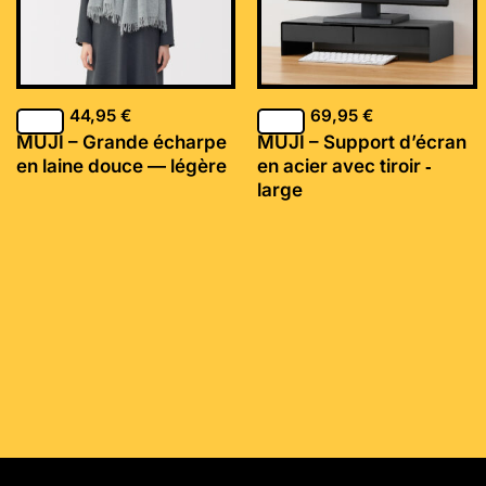
44,95
€
69,95
€
MUJI – Grande écharpe
MUJI – Support d’écran
en laine douce — légère
en acier avec tiroir ‐
large