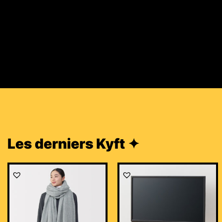
Les derniers Kyft ✦