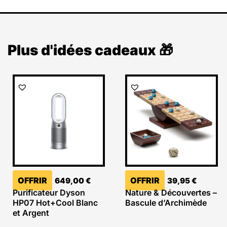
Plus d'idées cadeaux 🎁
OFFRIR
OFFRIR
649,00
€
39,95
€
Purificateur Dyson
Nature & Découvertes –
HP07 Hot+Cool Blanc
Bascule d’Archimède
et Argent