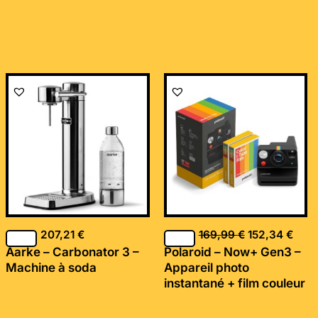
Le
Le
prix
prix
initial
actu
était :
est :
169,99 €.
152,
207,21
€
169,99
€
152,34
€
Aarke – Carbonator 3 –
Polaroid – Now+ Gen3 –
Machine à soda
Appareil photo
instantané + film couleur