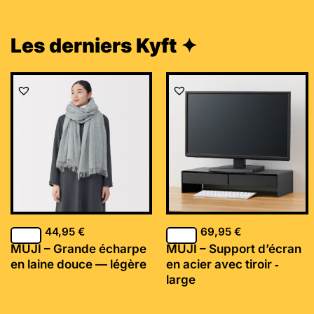
Les derniers Kyft ✦
44,95
€
69,95
€
MUJI – Grande écharpe
MUJI – Support d’écran
en laine douce — légère
en acier avec tiroir ‐
large