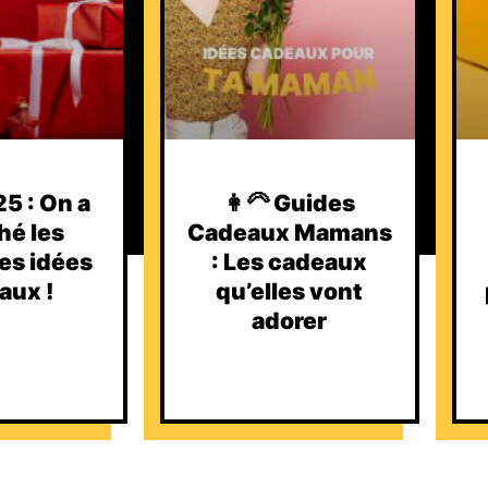
5 : On a
👩‍🦳 Guides
hé les
Cadeaux Mamans
es idées
: Les cadeaux
aux !
qu’elles vont
adorer