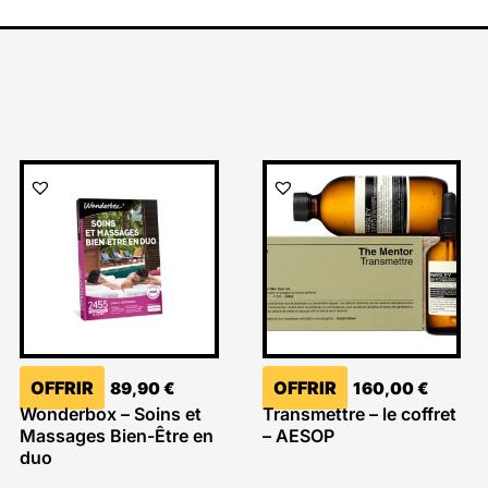
OFFRIR
OFFRIR
89,90
€
160,00
€
Wonderbox – Soins et
Transmettre – le coffret
Massages Bien-Être en
– AESOP
duo