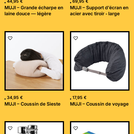
44,95
€
69,95
€
MUJI – Grande écharpe en
MUJI – Support d’écran en
laine douce — légère
acier avec tiroir ‐ large
34,95
€
17,95
€
MUJI – Coussin de Sieste
MUJI – Coussin de voyage
Le
Le
prix
prix
initial
actuel