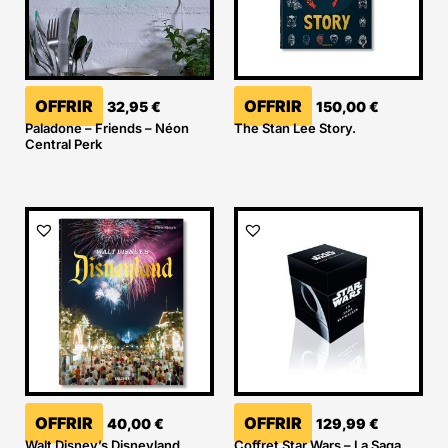
OFFRIR
OFFRIR
32,95
€
150,00
€
Paladone – Friends – Néon
The Stan Lee Story.
Central Perk
OFFRIR
OFFRIR
40,00
€
129,99
€
Walt Disney’s Disneyland
Coffret Star Wars – La Saga