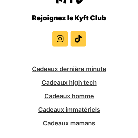
Rejoignez le Kyft Club
I
T
n
i
s
k
t
t
a
o
g
k
Cadeaux dernière minute
r
a
Cadeaux high tech
m
Cadeaux homme
Cadeaux immatériels
Cadeaux mamans