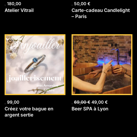
180,00
50,00
€
Atelier Vitrail
Carte-cadeau Candlelight
– Paris
Le
Le
prix
prix
initial
actuel
était :
est :
69,00 €.
49,00 €.
99,00
69,00
€
49,00
€
Créez votre bague en
Beer SPA à Lyon
argent sertie