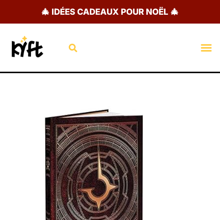
Aller
🎄 IDÉES CADEAUX POUR NOËL 🎄
au
contenu
Rechercher
M