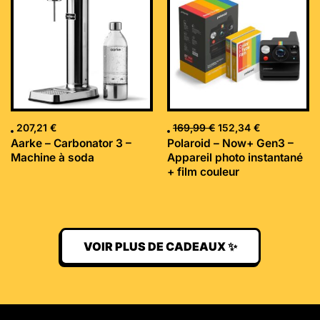
était :
est :
169,99 €.
152,34 €.
207,21
€
169,99
€
152,34
€
Aarke – Carbonator 3 –
Polaroid – Now+ Gen3 –
Machine à soda
Appareil photo instantané
+ film couleur
VOIR PLUS DE CADEAUX ✨