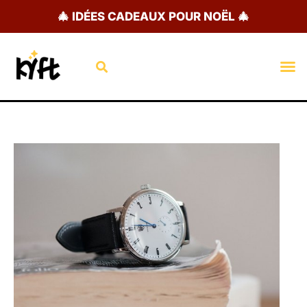
Aller
🎄 IDÉES CADEAUX POUR NOËL 🎄
au
contenu
Rechercher
M