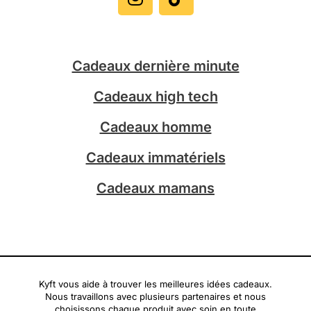
s
k
t
t
a
o
g
k
Cadeaux dernière minute
r
a
Cadeaux high tech
m
Cadeaux homme
Cadeaux immatériels
Cadeaux mamans
Kyft vous aide à trouver les meilleures idées cadeaux.
Nous travaillons avec plusieurs partenaires et nous
choisissons chaque produit avec soin en toute