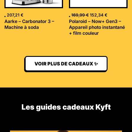
207,21
€
169,99
€
152,34
€
Aarke – Carbonator 3 –
Polaroid – Now+ Gen3 –
Machine à soda
Appareil photo instantané
+ film couleur
VOIR PLUS DE CADEAUX ✨
Les guides cadeaux Kyft​