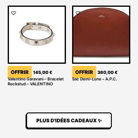
OFFRIR
OFFRIR
145,00
€
380,00
€
Valentino Garavani – Bracelet
Sac Demi-Lune – A.P.C.
Rockstud – VALENTINO
PLUS D'IDÉES CADEAUX ✨