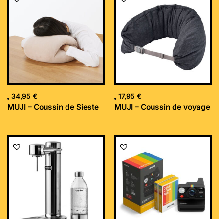
34,95
€
17,95
€
MUJI – Coussin de Sieste
MUJI – Coussin de voyage
Le
Le
prix
prix
initial
actuel
était :
est :
169,99 €.
152,34 €.