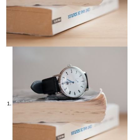
Ajouter à ma Kyft list