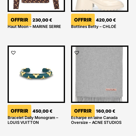
OFFRIR
OFFRIR
230,00
€
420,00
€
Haut Moon – MARINE SERRE
Bottines Betty – CHLOÉ
OFFRIR
OFFRIR
450,00
€
160,00
€
Bracelet Daily Monogram –
Echarpe en laine Canada
LOUIS VUITTON
Oversize – ACNE STUDIOS