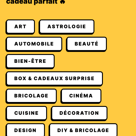
cadeau parfait 🔥
ART
ASTROLOGIE
AUTOMOBILE
BEAUTÉ
BIEN-ÊTRE
BOX & CADEAUX SURPRISE
BRICOLAGE
CINÉMA
CUISINE
DÉCORATION
DESIGN
DIY & BRICOLAGE