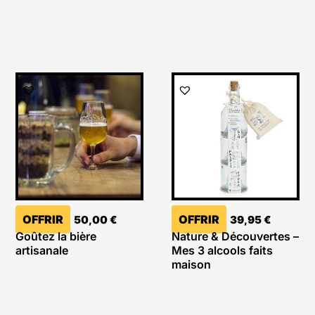
OFFRIR
OFFRIR
50,00
€
39,95
€
Goûtez la bière
Nature & Découvertes –
artisanale
Mes 3 alcools faits
maison