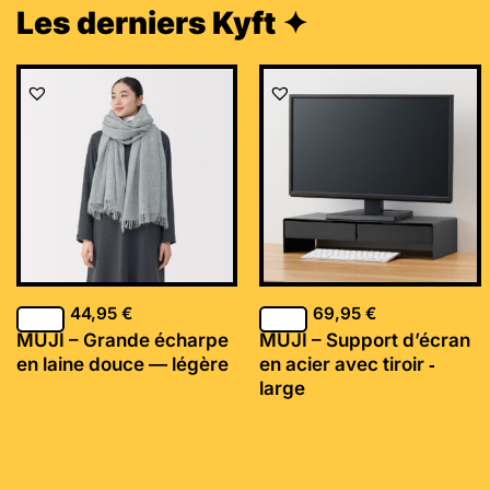
Les derniers Kyft ✦
44,95
€
69,95
€
MUJI – Grande écharpe
MUJI – Support d’écran
en laine douce — légère
en acier avec tiroir ‐
large