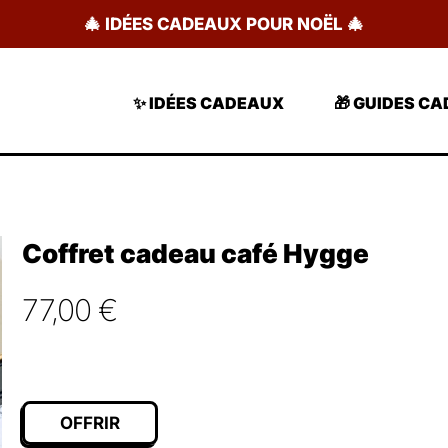
🎄 IDÉES CADEAUX POUR NOËL 🎄
✨ IDÉES CADEAUX
🎁 GUIDES C
Coffret cadeau café Hygge
77,00
€
OFFRIR