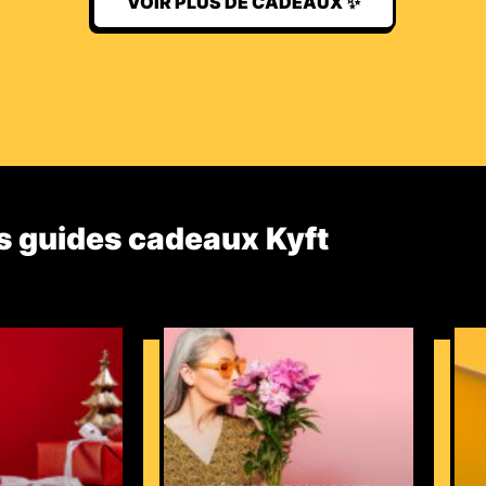
VOIR PLUS DE CADEAUX ✨
s guides cadeaux Kyft​