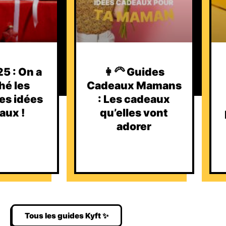
5 : On a
👩‍🦳 Guides
hé les
Cadeaux Mamans
es idées
: Les cadeaux
aux !
qu’elles vont
adorer
Tous les guides Kyft ✨