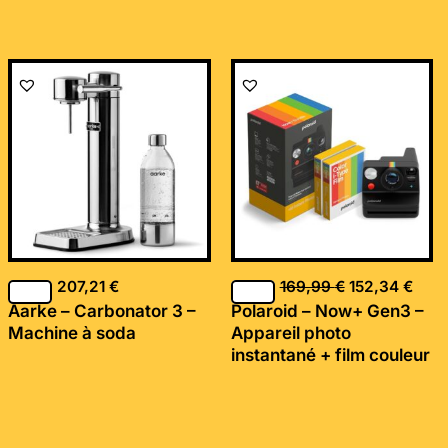
Le
Le
prix
prix
initial
actu
était :
est :
169,99 €.
152,
207,21
€
169,99
€
152,34
€
Aarke – Carbonator 3 –
Polaroid – Now+ Gen3 –
Machine à soda
Appareil photo
instantané + film couleur