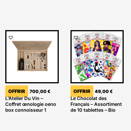
OFFRIR
OFFRIR
700,00
€
49,00
€
L’Atelier Du Vin –
Le Chocolat des
Coffret œnologie oeno
Français – Assortiment
box connoisseur 1
de 10 tablettes – Bio