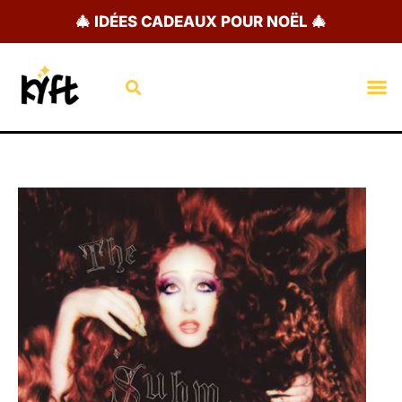
Aller
🎄 IDÉES CADEAUX POUR NOËL 🎄
au
contenu
Rechercher
M