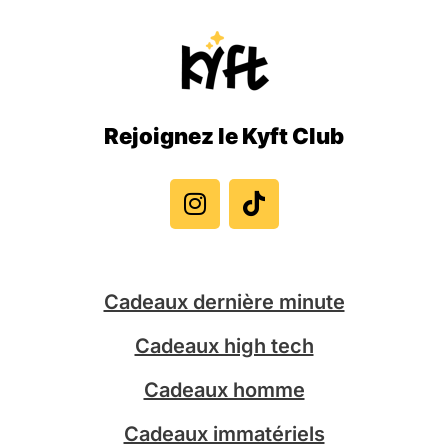
Rejoignez le Kyft Club
I
T
n
i
s
k
t
t
a
o
g
k
Cadeaux dernière minute
r
a
Cadeaux high tech
m
Cadeaux homme
Cadeaux immatériels