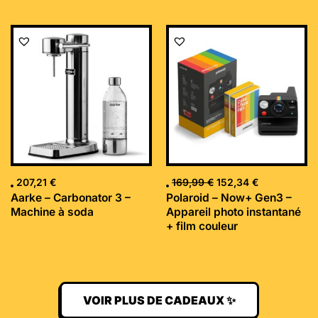
Le
Le
prix
prix
initial
actuel
était :
est :
169,99 €.
152,34 €.
207,21
€
169,99
€
152,34
€
Aarke – Carbonator 3 –
Polaroid – Now+ Gen3 –
Machine à soda
Appareil photo instantané
+ film couleur
VOIR PLUS DE CADEAUX ✨