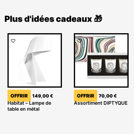
Plus d'idées cadeaux 🎁
OFFRIR
OFFRIR
149,00
€
70,00
€
Habitat – Lampe de
Assortiment DIPTYQUE
table en métal