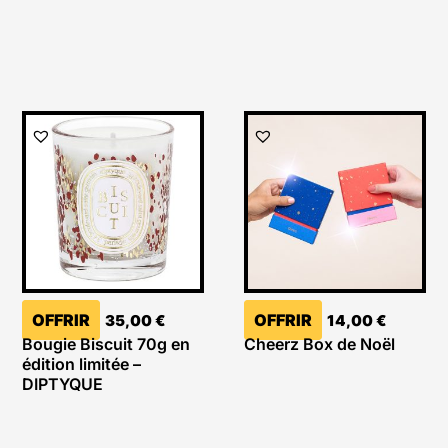
OFFRIR
OFFRIR
35,00
€
14,00
€
Bougie Biscuit 70g en
Cheerz Box de Noël
édition limitée –
DIPTYQUE