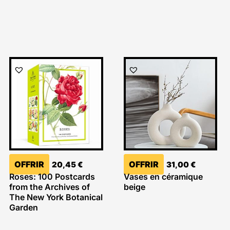
OFFRIR
OFFRIR
20,45
€
31,00
€
Roses: 100 Postcards
Vases en céramique
from the Archives of
beige
The New York Botanical
Garden