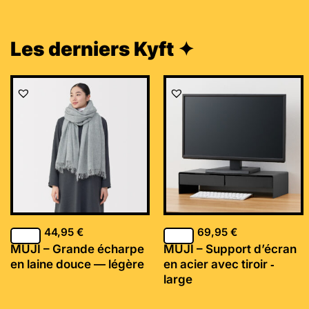
Les derniers Kyft ✦
44,95
€
69,95
€
MUJI – Grande écharpe
MUJI – Support d’écran
en laine douce — légère
en acier avec tiroir ‐
large