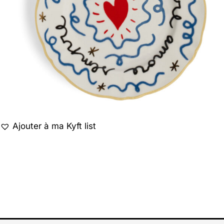
Ajouter à ma Kyft list