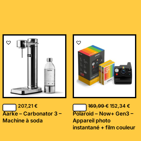
Le
Le
prix
prix
initial
actu
était :
est :
169,99 €.
152,
207,21
€
169,99
€
152,34
€
Aarke – Carbonator 3 –
Polaroid – Now+ Gen3 –
Machine à soda
Appareil photo
instantané + film couleur