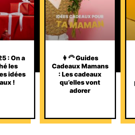
5 : On a
👩‍🦳 Guides
hé les
Cadeaux Mamans
es idées
: Les cadeaux
aux !
qu’elles vont
adorer