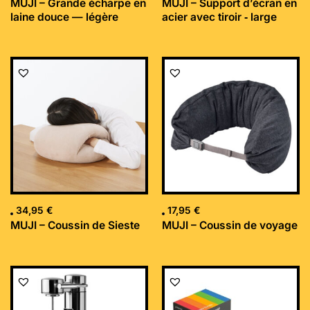
MUJI – Grande écharpe en
MUJI – Support d’écran en
laine douce — légère
acier avec tiroir ‐ large
34,95
€
17,95
€
MUJI – Coussin de Sieste
MUJI – Coussin de voyage
Le
Le
prix
prix
initial
actuel
était :
est :