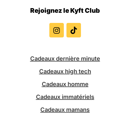
Rejoignez le Kyft Club
I
T
n
i
s
k
t
t
a
o
g
k
Cadeaux dernière minute
r
a
Cadeaux high tech
m
Cadeaux homme
Cadeaux immatériels
Cadeaux mamans