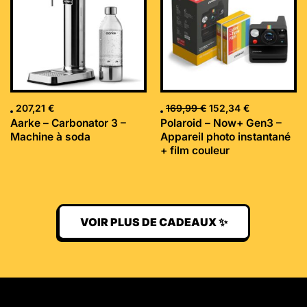
169,99 €.
152,34 €.
207,21
€
169,99
€
152,34
€
Aarke – Carbonator 3 –
Polaroid – Now+ Gen3 –
Machine à soda
Appareil photo instantané
+ film couleur
VOIR PLUS DE CADEAUX ✨