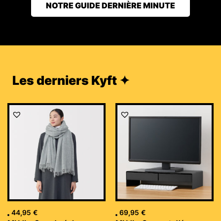
NOTRE GUIDE DERNIÈRE MINUTE
Les derniers Kyft ✦
44,95
€
69,95
€