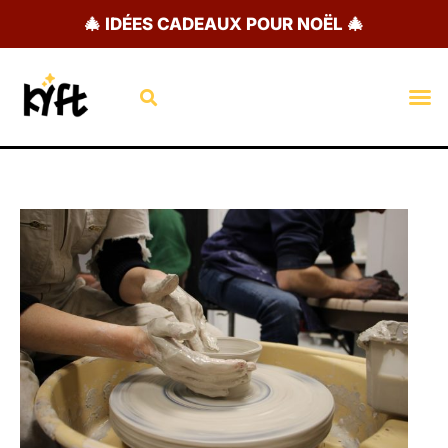
Aller
🎄 IDÉES CADEAUX POUR NOËL 🎄
au
contenu
Rechercher
M