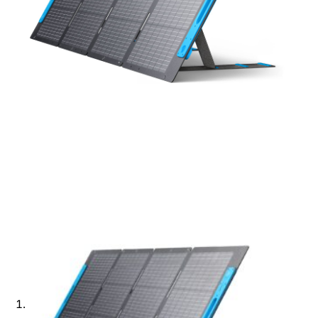
Ajouter à ma Kyft list