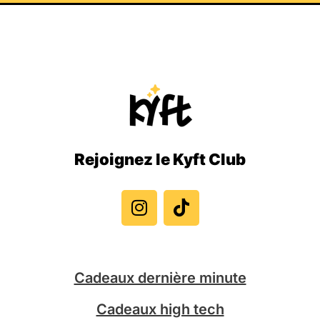
Rejoignez le Kyft Club
I
T
n
i
s
k
t
t
a
o
g
k
Cadeaux dernière minute
r
a
Cadeaux high tech
m