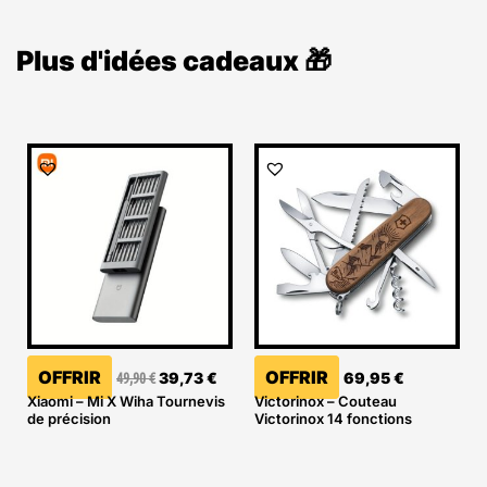
Plus d'idées cadeaux 🎁
Le
Le
prix
prix
initial
actuel
était :
est :
49,90 €.
39,73 €.
OFFRIR
OFFRIR
49,90
€
39,73
€
69,95
€
Xiaomi – Mi X Wiha Tournevis
Victorinox – Couteau
de précision
Victorinox 14 fonctions