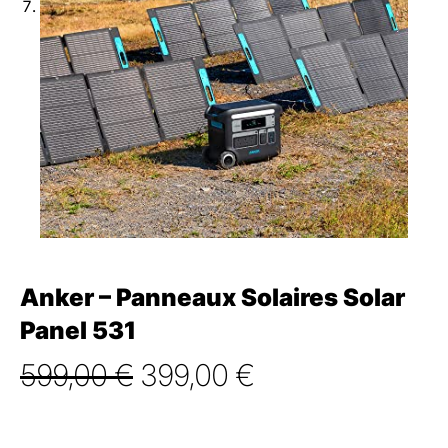
Anker – Panneaux Solaires Solar
Panel 531
Le
Le
599,00
€
399,00
€
prix
prix
initial
actuel