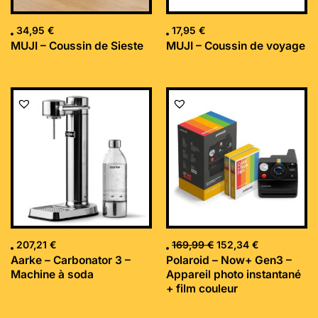
34,95
€
17,95
€
MUJI – Coussin de Sieste
MUJI – Coussin de voyage
Le
Le
prix
prix
initial
actuel
était :
est :
169,99 €.
152,34 €.
207,21
€
169,99
€
152,34
€
Aarke – Carbonator 3 –
Polaroid – Now+ Gen3 –
Machine à soda
Appareil photo instantané
+ film couleur