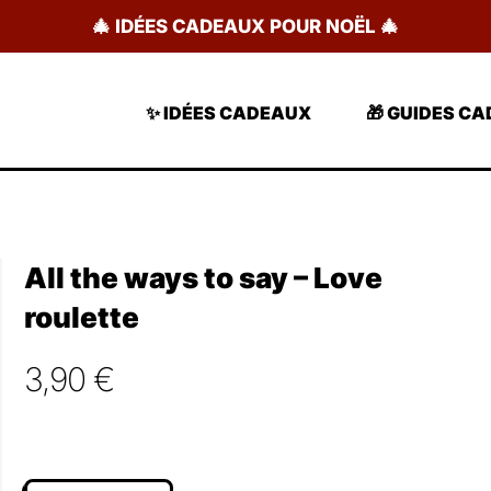
🎄 IDÉES CADEAUX POUR NOËL 🎄
✨ IDÉES CADEAUX
🎁 GUIDES C
All the ways to say – Love
roulette
3,90
€