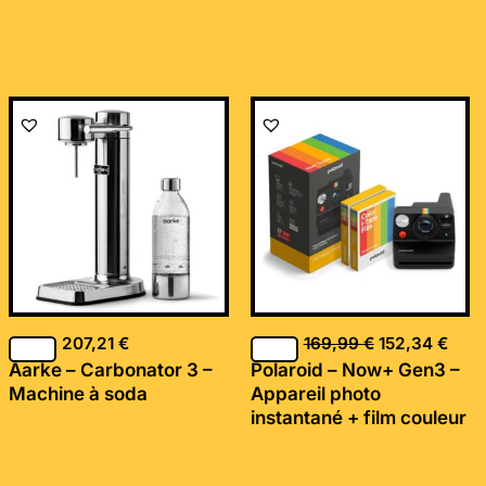
Le
Le
prix
prix
initial
actu
était :
est :
169,99 €.
152,
207,21
€
169,99
€
152,34
€
Aarke – Carbonator 3 –
Polaroid – Now+ Gen3 –
Machine à soda
Appareil photo
instantané + film couleur