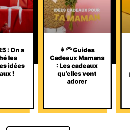
5 : On a
👩‍🦳 Guides
hé les
Cadeaux Mamans
es idées
: Les cadeaux
aux !
qu’elles vont
adorer