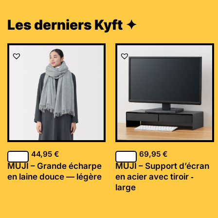
Les derniers Kyft ✦
44,95
€
69,95
€
MUJI – Grande écharpe
MUJI – Support d’écran
en laine douce — légère
en acier avec tiroir ‐
large