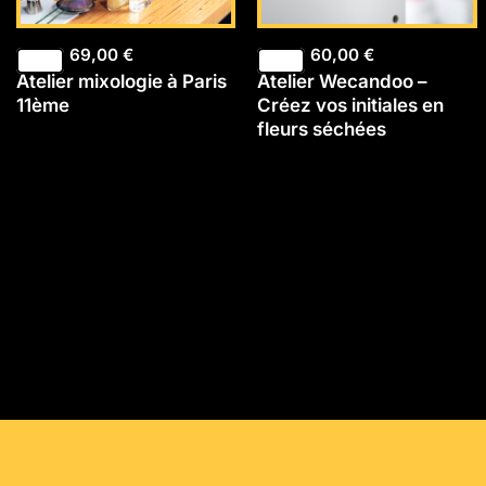
69,00
€
60,00
€
Atelier mixologie à Paris
Atelier Wecandoo –
11ème
Créez vos initiales en
fleurs séchées