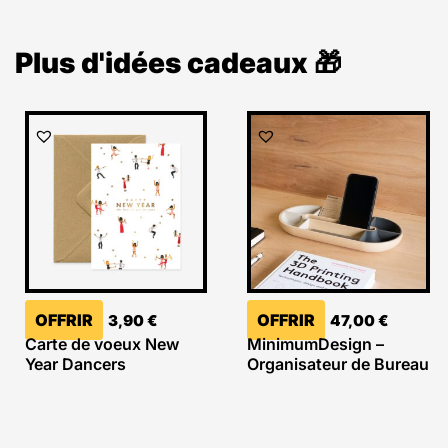
Plus d'idées cadeaux 🎁
OFFRIR
OFFRIR
3,90
€
47,00
€
Carte de voeux New
MinimumDesign –
Year Dancers
Organisateur de Bureau