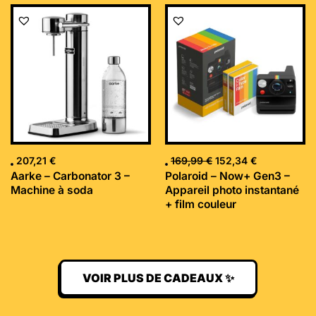
Le
Le
prix
prix
initial
actuel
était :
est :
169,99 €.
152,34 €.
207,21
€
169,99
€
152,34
€
Aarke – Carbonator 3 –
Polaroid – Now+ Gen3 –
Machine à soda
Appareil photo instantané
+ film couleur
VOIR PLUS DE CADEAUX ✨