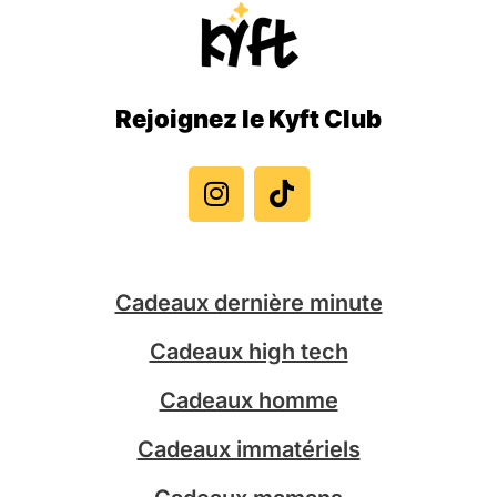
Rejoignez le Kyft Club
I
T
n
i
s
k
t
t
a
o
g
k
Cadeaux dernière minute
r
a
Cadeaux high tech
m
Cadeaux homme
Cadeaux immatériels