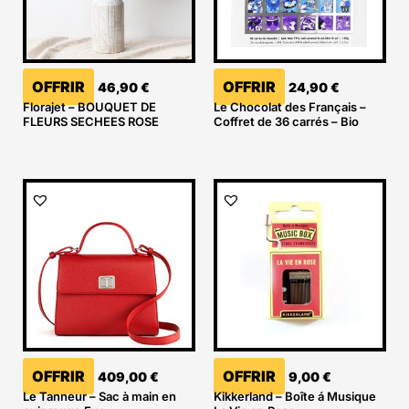
OFFRIR
OFFRIR
46,90
€
24,90
€
Florajet – BOUQUET DE
Le Chocolat des Français –
FLEURS SECHEES ROSE
Coffret de 36 carrés – Bio
OFFRIR
OFFRIR
409,00
€
9,00
€
Le Tanneur – Sac à main en
Kikkerland – Boîte á Musique