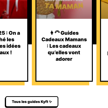
5 : On a
👩‍🦳 Guides
hé les
Cadeaux Mamans
es idées
: Les cadeaux
aux !
qu’elles vont
adorer
Tous les guides Kyft ✨