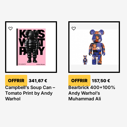
OFFRIR
OFFRIR
341,67
€
157,50
€
Campbell’s Soup Can –
Bearbrick 400+100%
Tomato Print by Andy
Andy Warhol’s
Warhol
Muhammad Ali