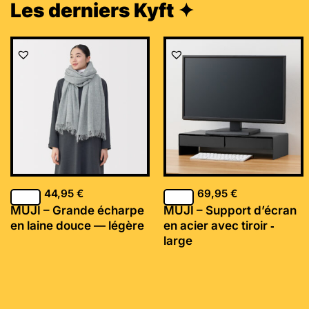
Les derniers Kyft ✦
44,95
€
69,95
€
MUJI – Grande écharpe
MUJI – Support d’écran
en laine douce — légère
en acier avec tiroir ‐
large