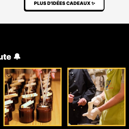
PLUS D'IDÉES CADEAUX ✨
ute 🔔