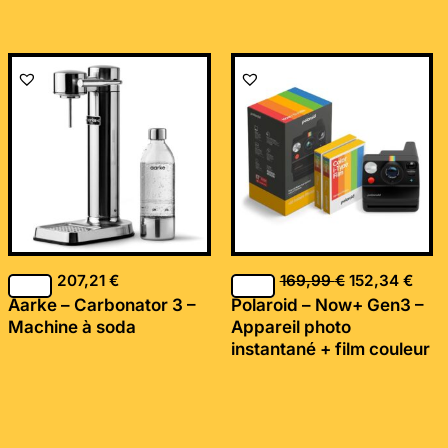
Le
Le
prix
prix
initial
actu
était :
est :
169,99 €.
152,
207,21
€
169,99
€
152,34
€
Aarke – Carbonator 3 –
Polaroid – Now+ Gen3 –
Machine à soda
Appareil photo
instantané + film couleur