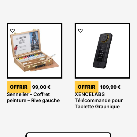
OFFRIR
OFFRIR
99,00
€
109,99
€
Sennelier – Coffret
XENCELABS
peinture – Rive gauche
Télécommande pour
Tablette Graphique