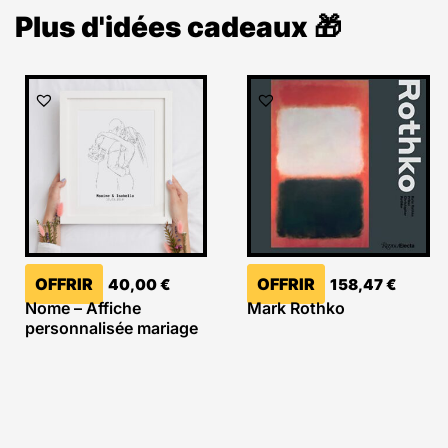
Plus d'idées cadeaux 🎁
OFFRIR
OFFRIR
40,00
€
158,47
€
Nome – Affiche
Mark Rothko
personnalisée mariage