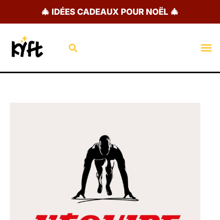
Aller
🎄 IDÉES CADEAUX POUR NOËL 🎄
au
contenu
Rechercher
M