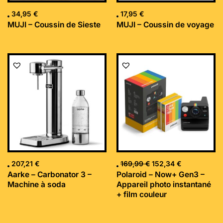
34,95
€
17,95
€
MUJI – Coussin de Sieste
MUJI – Coussin de voyage
Le
Le
prix
prix
initial
actuel
était :
est :
169,99 €.
152,34 €.
207,21
€
169,99
€
152,34
€
Aarke – Carbonator 3 –
Polaroid – Now+ Gen3 –
Machine à soda
Appareil photo instantané
+ film couleur