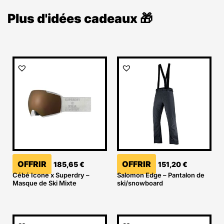
Plus d'idées cadeaux 🎁
OFFRIR
OFFRIR
185,65
€
151,20
€
Cébé Icone x Superdry –
Salomon Edge – Pantalon de
Masque de Ski Mixte
ski/snowboard