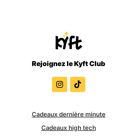
Rejoignez le Kyft Club
I
T
n
i
s
k
t
t
a
o
g
k
Cadeaux dernière minute
r
a
Cadeaux high tech
m