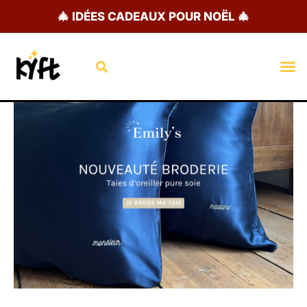
Aller
🎄 IDÉES CADEAUX POUR NOËL 🎄
au
contenu
Rechercher
M