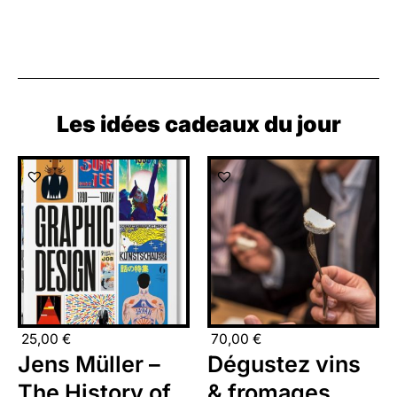
Les idées cadeaux du jour
25,00
€
70,00
€
Jens Müller –
Dégustez vins
The History of
& fromages