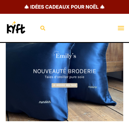
Aller
🎄 IDÉES CADEAUX POUR NOËL 🎄
au
contenu
Rechercher
M