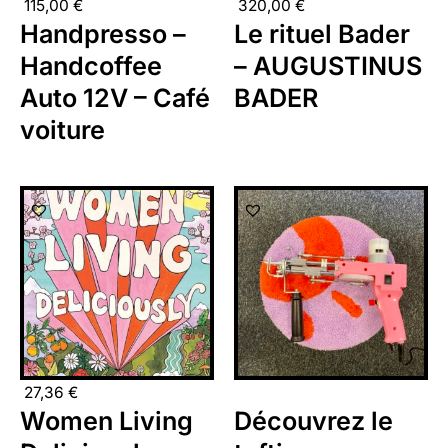
115,00
€
320,00
€
Handpresso –
Le rituel Bader
Handcoffee
– AUGUSTINUS
Auto 12V – Café
BADER
voiture
27,36
€
Women Living
Découvrez le