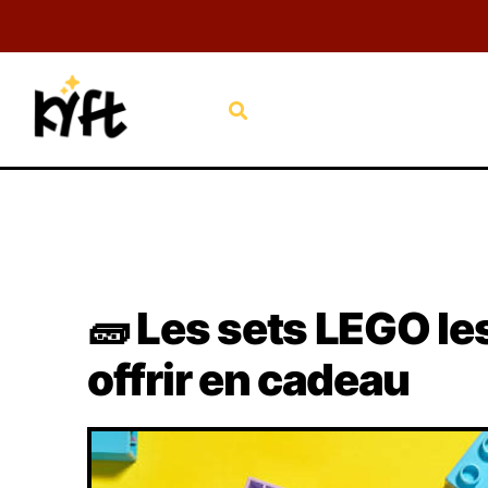
Aller
au
contenu
Rechercher
🧱 Les sets LEGO le
offrir en cadeau