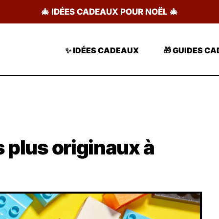
🎄 IDÉES CADEAUX POUR NOËL 🎄
✨ IDÉES CADEAUX
🎁 GUIDES C
s plus originaux à